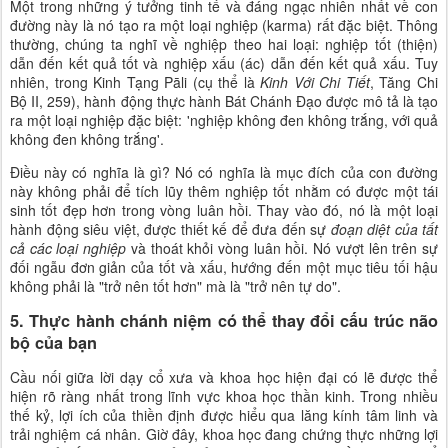
Một trong những ý tưởng tinh tế và đáng ngạc nhiên nhất về con
đường này là nó tạo ra một loại nghiệp (karma) rất đặc biệt. Thông
thường, chúng ta nghĩ về nghiệp theo hai loại: nghiệp tốt (thiện)
dẫn đến kết quả tốt và nghiệp xấu (ác) dẫn đến kết quả xấu. Tuy
nhiên, trong Kinh Tạng Pāli (cụ thể là
Kinh Với Chi Tiết
, Tăng Chi
Bộ II, 259), hành động thực hành Bát Chánh Đạo được mô tả là tạo
ra một loại nghiệp đặc biệt: 'nghiệp không đen không trắng, với quả
không đen không trắng'.
Điều này có nghĩa là gì? Nó có nghĩa là mục đích của con đường
này không phải để tích lũy thêm nghiệp tốt nhằm có được một tái
sinh tốt đẹp hơn trong vòng luân hồi. Thay vào đó, nó là một loại
hành động siêu việt, được thiết kế để đưa đến sự
đoạn diệt của tất
cả các loại nghiệp
và thoát khỏi vòng luân hồi. Nó vượt lên trên sự
đối ngẫu đơn giản của tốt và xấu, hướng đến một mục tiêu tối hậu
không phải là "trở nên tốt hơn" mà là "trở nên tự do".
5. Thực hành chánh niệm có thể thay đổi cấu trúc não
bộ của bạn
Cầu nối giữa lời dạy cổ xưa và khoa học hiện đại có lẽ được thể
hiện rõ ràng nhất trong lĩnh vực khoa học thần kinh. Trong nhiều
thế kỷ, lợi ích của thiền định được hiểu qua lăng kính tâm linh và
trải nghiệm cá nhân. Giờ đây, khoa học đang chứng thực những lợi