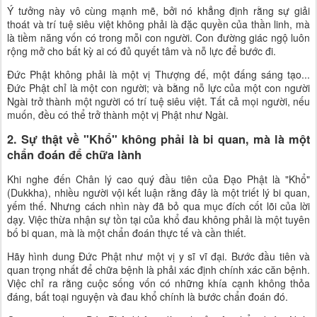
Ý tưởng này vô cùng mạnh mẽ, bởi nó khẳng định rằng sự giải
thoát và trí tuệ siêu việt không phải là đặc quyền của thần linh, mà
là tiềm năng vốn có trong mỗi con người. Con đường giác ngộ luôn
rộng mở cho bất kỳ ai có đủ quyết tâm và nỗ lực để bước đi.
Đức Phật không phải là một vị Thượng đế, một đấng sáng tạo...
Đức Phật chỉ là một con người; và bằng nỗ lực của một con người
Ngài trở thành một người có trí tuệ siêu việt. Tất cả mọi người, nếu
muốn, đều có thể trở thành một vị Phật như Ngài.
2. Sự thật về "Khổ" không phải là bi quan, mà là một
chẩn đoán để chữa lành
Khi nghe đến Chân lý cao quý đầu tiên của Đạo Phật là "Khổ"
(Dukkha), nhiều người vội kết luận rằng đây là một triết lý bi quan,
yếm thế. Nhưng cách nhìn này đã bỏ qua mục đích cốt lõi của lời
dạy. Việc thừa nhận sự tồn tại của khổ đau không phải là một tuyên
bố bi quan, mà là một chẩn đoán thực tế và cần thiết.
Hãy hình dung Đức Phật như một vị y sĩ vĩ đại. Bước đầu tiên và
quan trọng nhất để chữa bệnh là phải xác định chính xác căn bệnh.
Việc chỉ ra rằng cuộc sống vốn có những khía cạnh không thỏa
đáng, bất toại nguyện và đau khổ chính là bước chẩn đoán đó.