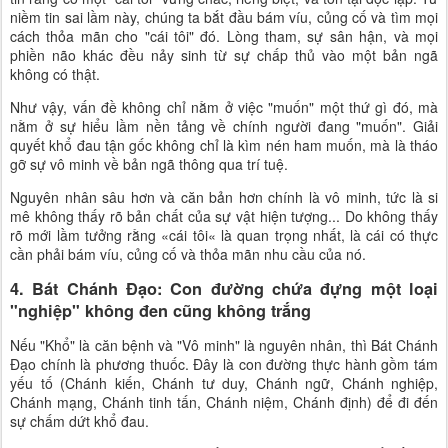
niềm tin sai lầm này, chúng ta bắt đầu bám víu, củng cố và tìm mọi
cách thỏa mãn cho "cái tôi" đó. Lòng tham, sự sân hận, và mọi
phiền não khác đều nảy sinh từ sự chấp thủ vào một bản ngã
không có thật.
Như vậy, vấn đề không chỉ nằm ở việc "muốn" một thứ gì đó, mà
nằm ở sự hiểu lầm nền tảng về chính người đang "muốn". Giải
quyết khổ đau tận gốc không chỉ là kìm nén ham muốn, mà là tháo
gỡ sự vô minh về bản ngã thông qua trí tuệ.
Nguyên nhân sâu hơn và căn bản hơn chính là vô minh, tức là si
mê không thấy rõ bản chất của sự vật hiện tượng... Do không thấy
rõ mới lầm tưởng rằng «cái tôi« là quan trọng nhất, là cái có thực
cần phải bám víu, củng cố và thỏa mãn nhu cầu của nó.
4. Bát Chánh Đạo: Con đường chứa đựng một loại
"nghiệp" không đen cũng không trắng
Nếu "Khổ" là căn bệnh và "Vô minh" là nguyên nhân, thì Bát Chánh
Đạo chính là phương thuốc. Đây là con đường thực hành gồm tám
yếu tố (Chánh kiến, Chánh tư duy, Chánh ngữ, Chánh nghiệp,
Chánh mạng, Chánh tinh tấn, Chánh niệm, Chánh định) để đi đến
sự chấm dứt khổ đau.