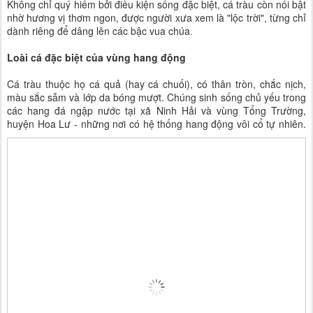
Không chỉ quý hiếm bởi điều kiện sống đặc biệt, cá tràu còn nổi bật
nhờ hương vị thơm ngon, được người xưa xem là "lộc trời", từng chỉ
dành riêng để dâng lên các bậc vua chúa
.
Loài cá đặc biệt của vùng hang động
Cá tràu thuộc họ cá quả (hay cá chuối), có thân tròn, chắc nịch,
màu sắc sẫm và lớp da bóng mượt. Chúng sinh sống chủ yếu trong
các hang đá ngập nước tại xã Ninh Hải và vùng Tổng Trường,
huyện Hoa Lư - những nơi có hệ thống hang động vôi cổ tự nhiên.