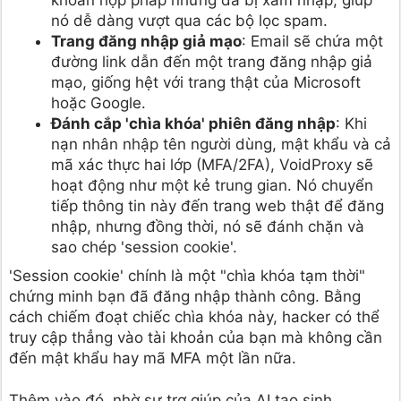
khoản hợp pháp nhưng đã bị xâm nhập, giúp
nó dễ dàng vượt qua các bộ lọc spam.
Trang đăng nhập giả mạo
: Email sẽ chứa một
đường link dẫn đến một trang đăng nhập giả
mạo, giống hệt với trang thật của Microsoft
hoặc Google.
Đánh cắp 'chìa khóa' phiên đăng nhập
: Khi
nạn nhân nhập tên người dùng, mật khẩu và cả
mã xác thực hai lớp (MFA/2FA), VoidProxy sẽ
hoạt động như một kẻ trung gian. Nó chuyển
tiếp thông tin này đến trang web thật để đăng
nhập, nhưng đồng thời, nó sẽ đánh chặn và
sao chép 'session cookie'.
'Session cookie' chính là một "chìa khóa tạm thời"
chứng minh bạn đã đăng nhập thành công. Bằng
cách chiếm đoạt chiếc chìa khóa này, hacker có thể
truy cập thẳng vào tài khoản của bạn mà không cần
đến mật khẩu hay mã MFA một lần nữa.
Thêm vào đó, nhờ sự trợ giúp của AI tạo sinh