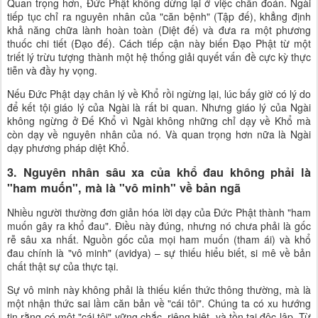
Quan trọng hơn, Đức Phật không dừng lại ở việc chẩn đoán. Ngài
tiếp tục chỉ ra nguyên nhân của "căn bệnh" (Tập đế), khẳng định
khả năng chữa lành hoàn toàn (Diệt đế) và đưa ra một phương
thuốc chi tiết (Đạo đế). Cách tiếp cận này biến Đạo Phật từ một
triết lý trừu tượng thành một hệ thống giải quyết vấn đề cực kỳ thực
tiễn và đầy hy vọng.
Nếu Đức Phật dạy chân lý về Khổ rồi ngừng lại, lúc bấy giờ có lý do
để kết tội giáo lý của Ngài là rất bi quan. Nhưng giáo lý của Ngài
không ngừng ở Đế Khổ vì Ngài không những chỉ dạy về Khổ mà
còn dạy về nguyên nhân của nó. Và quan trọng hơn nữa là Ngài
dạy phương pháp diệt Khổ.
3. Nguyên nhân sâu xa của khổ đau không phải là
"ham muốn", mà là "vô minh" về bản ngã
Nhiều người thường đơn giản hóa lời dạy của Đức Phật thành "ham
muốn gây ra khổ đau". Điều này đúng, nhưng nó chưa phải là gốc
rễ sâu xa nhất. Nguồn gốc của mọi ham muốn (tham ái) và khổ
đau chính là "vô minh" (avidya) – sự thiếu hiểu biết, si mê về bản
chất thật sự của thực tại.
Sự vô minh này không phải là thiếu kiến thức thông thường, mà là
một nhận thức sai lầm căn bản về "cái tôi". Chúng ta có xu hướng
tin rằng có một "cái tôi" vững chắc, riêng biệt, và tồn tại độc lập. Từ