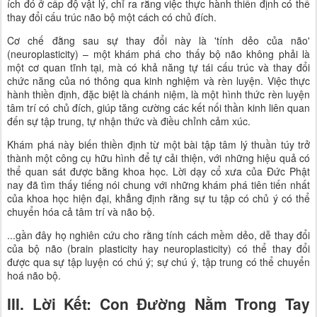
ích đó ở cấp độ vật lý, chỉ ra rằng việc thực hành thiền định có thể
thay đổi cấu trúc não bộ một cách có chủ đích.
Cơ chế đằng sau sự thay đổi này là 'tính dẻo của não'
(neuroplasticity) – một khám phá cho thấy bộ não không phải là
một cơ quan tĩnh tại, mà có khả năng tự tái cấu trúc và thay đổi
chức năng của nó thông qua kinh nghiệm và rèn luyện. Việc thực
hành thiền định, đặc biệt là chánh niệm, là một hình thức rèn luyện
tâm trí có chủ đích, giúp tăng cường các kết nối thần kinh liên quan
đến sự tập trung, tự nhận thức và điều chỉnh cảm xúc.
Khám phá này biến thiền định từ một bài tập tâm lý thuần túy trở
thành một công cụ hữu hình để tự cải thiện, với những hiệu quả có
thể quan sát được bằng khoa học. Lời dạy cổ xưa của Đức Phật
nay đã tìm thấy tiếng nói chung với những khám phá tiên tiến nhất
của khoa học hiện đại, khẳng định rằng sự tu tập có chủ ý có thể
chuyển hóa cả tâm trí và não bộ.
...gần đây họ nghiên cứu cho rằng tính cách mềm dẻo, dễ thay đổi
của bộ não (brain plasticity hay neuroplasticity) có thể thay đổi
được qua sự tập luyện có chú ý; sự chú ý, tập trung có thể chuyển
hoá não bộ.
III. Lời Kết: Con Đường Nằm Trong Tay