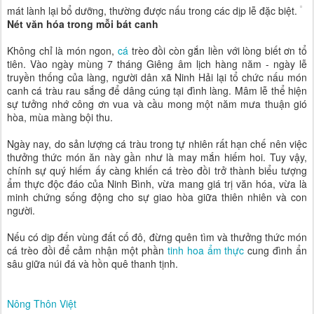
mát lành lại bổ dưỡng, thường được nấu trong các dịp lễ đặc biệt.
Nét văn hóa trong mỗi bát canh
Không chỉ là món ngon,
cá
trèo đồi còn gắn liền với lòng biết ơn tổ
tiên. Vào ngày mùng 7 tháng Giêng âm lịch hàng năm - ngày lễ
truyền thống của làng, người dân xã Ninh Hải lại tổ chức nấu món
canh cá tràu rau sắng để dâng cúng tại đình làng. Mâm lễ thể hiện
sự tưởng nhớ công ơn vua và cầu mong một năm mưa thuận gió
hòa, mùa màng bội thu.
Ngày nay, do sản lượng cá tràu trong tự nhiên rất hạn chế nên việc
thưởng thức món ăn này gần như là may mắn hiếm hoi. Tuy vậy,
chính sự quý hiếm ấy càng khiến cá trèo đồi trở thành biểu tượng
ẩm thực độc đáo của Ninh Bình, vừa mang giá trị văn hóa, vừa là
minh chứng sống động cho sự giao hòa giữa thiên nhiên và con
người.
Nếu có dịp đến vùng đất cố đô, đừng quên tìm và thưởng thức món
cá trèo đồi để cảm nhận một phần
tinh hoa ẩm thực
cung đình ẩn
sâu giữa núi đá và hồn quê thanh tịnh.
Nông Thôn Việt