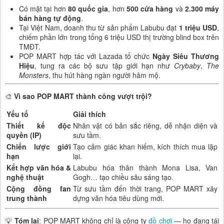
Có mặt tại hơn
80 quốc gia
, hơn
500 cửa hàng
và
2.300 máy
bán hàng tự động
.
Tại Việt Nam, doanh thu từ sản phẩm Labubu đạt
1 triệu USD
,
chiếm phần lớn trong tổng 6 triệu USD thị trường blind box trên
TMĐT.
POP MART hợp tác với Lazada tổ chức
Ngày Siêu Thương
Hiệu
, tung ra các bộ sưu tập giới hạn như
Crybaby
,
The
Monsters
, thu hút hàng ngàn người hâm mộ.
🎨
Vì sao POP MART thành công vượt trội?
Yếu tố
Giải thích
Thiết kế độc
Nhân vật có bản sắc riêng, dễ nhận diện và
quyền (IP)
sưu tầm.
Chiến lược giới
Tạo cảm giác khan hiếm, kích thích mua lặp
hạn
lại.
Kết hợp văn hóa &
Labubu hóa thân thành Mona Lisa, Van
nghệ thuật
Gogh… tạo chiều sâu sáng tạo.
Cộng đồng fan
Từ sưu tầm đến thời trang, POP MART xây
trung thành
dựng văn hóa tiêu dùng mới.
💡
Tóm lại
: POP MART không chỉ là công ty
đồ chơi
— họ đang tái