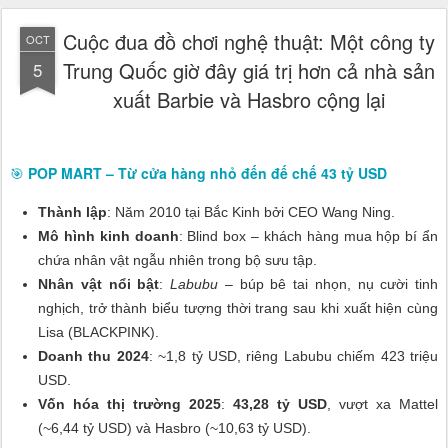
Cuộc đua đồ chơi nghệ thuật: Một công ty
OCT
Trung Quốc giờ đây giá trị hơn cả nhà sản
5
xuất Barbie và Hasbro cộng lại
🎯
POP MART – Từ cửa hàng nhỏ đến đế chế 43 tỷ USD
Thành lập
: Năm 2010 tại Bắc Kinh bởi CEO Wang Ning.
Mô hình kinh doanh
: Blind box – khách hàng mua hộp bí ẩn
chứa nhân vật ngẫu nhiên trong bộ sưu tập.
Nhân vật nổi bật
:
Labubu
– búp bê tai nhọn, nụ cười tinh
nghịch, trở thành biểu tượng thời trang sau khi xuất hiện cùng
Lisa (BLACKPINK).
Doanh thu 2024
: ~1,8 tỷ USD, riêng Labubu chiếm 423 triệu
USD.
Vốn hóa thị trường 2025
:
43,28 tỷ USD
, vượt xa Mattel
(~6,44 tỷ USD) và Hasbro (~10,63 tỷ USD).