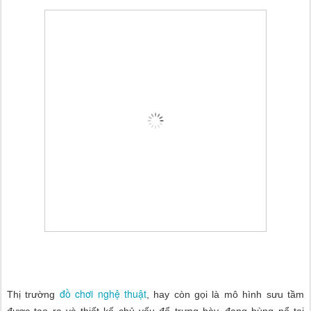
đồ chơi nghệ thuật
Thị trường
, hay còn gọi là mô hình sưu tầm
được tạo ra và thiết kế chủ yếu để trưng bày, đang bùng nổ tại