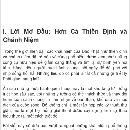
I. Lời Mở Đầu: Hơn Cả Thiền Định và
Chánh Niệm
Trong thế giới hiện đại, các khái niệm của Đạo Phật như thiền định
và chánh niệm đã trở nên vô cùng phổ biến, được xem như những
công cụ hữu hiệu để giảm căng thẳng và tìm lại sự bình yên nội
tâm. Hàng triệu người thực hành chúng mỗi ngày để đối phó với
nhịp sống hối hả. Nhưng liệu đó có phải là tất cả những gì triết lý
Phật giáo mang lại?
Ẩn sau những thực hành quen thuộc này là một kho tàng tư tưởng
triết học sâu sắc, với những ý tưởng có thể thách thức và thay đổi
hoàn toàn cách chúng ta nhìn nhận về bản thân, khổ đau và mục
đích của cuộc sống. Đó không chỉ là một tập hợp các kỹ thuật thư
giãn, mà là một hệ thống giải thoát được xây dựng trên sự thấu
hiểu thực tại một cách triệt để.
Bài viết này sẽ đưa bạn vượt ra ngoài những khái niệm phổ thông