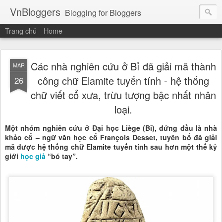
VnBloggers
Blogging for Bloggers
Trang chủ
Home
Các nhà nghiên cứu ở Bỉ đã giải mã thành
MAR
công chữ Elamite tuyến tính - hệ thống
26
chữ viết cổ xưa, trừu tượng bậc nhất nhân
loại.
Một nhóm nghiên cứu ở Đại học Liège (Bỉ), đứng đầu là nhà 
khảo cổ – ngữ văn học cổ François Desset, tuyên bố đã giải 
mã được hệ thống chữ Elamite tuyến tính sau hơn một thế kỷ 
giới 
học giả 
“bó tay”.