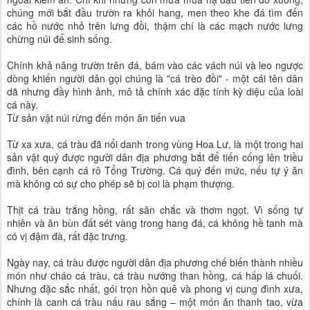
chúng mới bắt đầu trườn ra khỏi hang, men theo khe đá tìm đến
các hồ nước nhỏ trên lưng đồi, thậm chí là các mạch nước lưng
chừng núi để sinh sống.
Chính khả năng trườn trên đá, bám vào các vách núi và leo ngược
dòng khiến người dân gọi chúng là "cá trèo đồi" - một cái tên dân
dã nhưng đầy hình ảnh, mô tả chính xác đặc tính kỳ diệu của loài
cá này.
Từ sản vật núi rừng đến món ăn tiến vua
Từ xa xưa, cá tràu đã nổi danh trong vùng Hoa Lư, là một trong hai
sản vật quý được người dân địa phương bắt để tiến cống lên triều
đình, bên cạnh cá rô Tổng Trường. Cá quý đến mức, nếu tự ý ăn
mà không có sự cho phép sẽ bị coi là phạm thượng.
Thịt cá tràu trắng hồng, rất săn chắc và thơm ngọt. Vì sống tự
nhiên và ăn bùn đất sét vàng trong hang đá, cá không hề tanh mà
có vị đậm đà, rất đặc trưng.
Ngày nay, cá tràu được người dân địa phương chế biến thành nhiều
món như cháo cá tràu, cá tràu nướng than hồng, cá hấp lá chuối.
Nhưng đặc sắc nhất, gói trọn hồn quê và phong vị cung đình xưa,
chính là canh cá tràu nấu rau sắng – một món ăn thanh tao, vừa