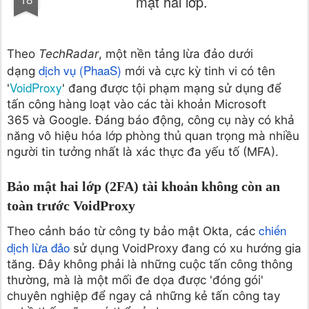
mật hai lớp.
Theo
TechRadar
, một nền tảng lừa đảo dưới
dịch vụ (PhaaS)
dạng
mới và cực kỳ tinh vi có tên
VoidProxy
'
' đang được tội phạm mạng sử dụng để
tấn công hàng loạt vào các tài khoản
Microsoft
365
và Google. Đáng báo động, công cụ này có khả
năng vô hiệu hóa lớp phòng thủ quan trọng mà nhiều
người tin tưởng nhất là xác thực đa yếu tố (MFA).
Bảo mật hai lớp (2FA) tài khoản không còn an
toàn trước VoidProxy
chiến
Theo cảnh báo từ công ty bảo mật Okta, các
dịch lừa đảo
sử dụng VoidProxy đang có xu hướng gia
tăng. Đây không phải là những cuộc tấn công thông
thường, mà là một mối đe dọa được 'đóng gói'
chuyên nghiệp để ngay cả những kẻ tấn công tay