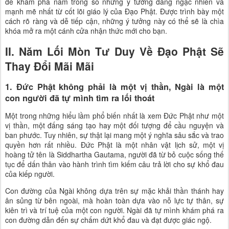
để khám phá năm trong số những ý tưởng đáng ngạc nhiên và
mạnh mẽ nhất từ cốt lõi giáo lý của Đạo Phật. Được trình bày một
cách rõ ràng và dễ tiếp cận, những ý tưởng này có thể sẽ là chìa
khóa mở ra một cánh cửa nhận thức mới cho bạn.
II. Năm Lối Mòn Tư Duy Về Đạo Phật Sẽ
Thay Đổi Mãi Mãi
1. Đức Phật không phải là một vị thần, Ngài là một
con người đã tự mình tìm ra lối thoát
Một trong những hiểu lầm phổ biến nhất là xem Đức Phật như một
vị thần, một đấng sáng tạo hay một đối tượng để cầu nguyện và
ban phước. Tuy nhiên, sự thật lại mang một ý nghĩa sâu sắc và trao
quyền hơn rất nhiều. Đức Phật là một nhân vật lịch sử, một vị
hoàng tử tên là Siddhartha Gautama, người đã từ bỏ cuộc sống thế
tục để dấn thân vào hành trình tìm kiếm câu trả lời cho sự khổ đau
của kiếp người.
Con đường của Ngài không dựa trên sự mặc khải thần thánh hay
ân sủng từ bên ngoài, mà hoàn toàn dựa vào nỗ lực tự thân, sự
kiên trì và trí tuệ của một con người. Ngài đã tự mình khám phá ra
con đường dẫn đến sự chấm dứt khổ đau và đạt được giác ngộ.