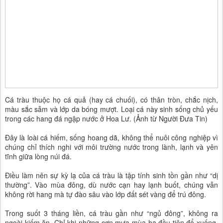
Cá tràu thuộc họ cá quả (hay cá chuối), có thân tròn, chắc nịch,
màu sắc sẫm và lớp da bóng mượt. Loại cá này sinh sống chủ yếu
trong các hang đá ngập nước ở Hoa Lư. (Ảnh từ Người Đưa Tin)
Đây là loài cá hiếm, sống hoang dã, không thể nuôi công nghiệp vì
chúng chỉ thích nghi với môi trường nước trong lành, lạnh và yên
tĩnh giữa lòng núi đá.
Điều làm nên sự kỳ lạ của cá tràu là tập tính sinh tồn gần như “dị
thường”. Vào mùa đông, dù nước cạn hay lạnh buốt, chúng vẫn
không rời hang mà tự đào sâu vào lớp đất sét vàng để trú đông.
Trong suốt 3 tháng liền, cá tràu gần như “ngủ đông”, không ra
ngoài kiếm ăn. Chỉ khi những cơn mưa mùa hạ đầu tiên đổ xuống,