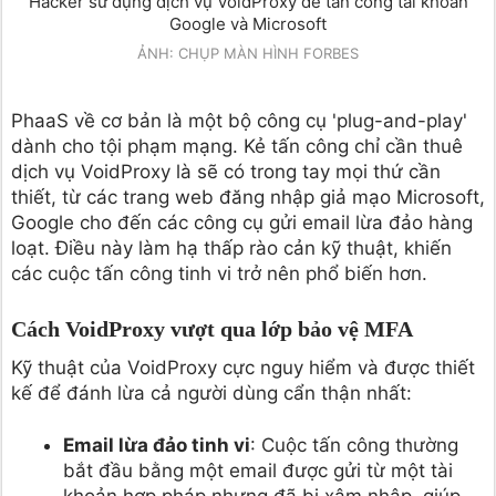
Hacker sử dụng dịch vụ VoidProxy để tấn công tài khoản
Google và Microsoft
ẢNH: CHỤP MÀN HÌNH FORBES
PhaaS về cơ bản là một bộ công cụ 'plug-and-play'
dành cho tội phạm mạng. Kẻ tấn công chỉ cần thuê
dịch vụ VoidProxy là sẽ có trong tay mọi thứ cần
thiết, từ các trang web đăng nhập giả mạo Microsoft,
Google cho đến các công cụ gửi email
lừa đảo
hàng
loạt. Điều này làm hạ thấp rào cản kỹ thuật, khiến
các cuộc tấn công tinh vi trở nên phổ biến hơn.
Cách VoidProxy vượt qua lớp bảo vệ MFA
Kỹ thuật của VoidProxy cực nguy hiểm và được thiết
kế để đánh lừa cả người dùng cẩn thận nhất:
Email lừa đảo tinh vi
: Cuộc tấn công thường
bắt đầu bằng một email được gửi từ một tài