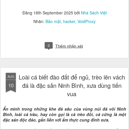
Đăng
18th September 2025
bởi
Nhà Sách Việt
Nhãn:
Bảo mật
hacker
VoidProxy
0
Thêm nhận xét
Loài cá biết đào đất để ngủ, trèo lên vách
AUG
đá là đặc sản Ninh Bình, xưa dùng tiến
10
vua
Ẩn mình trong những khe đá sâu của vùng núi đá vôi Ninh
Bình, loài cá tràu, hay còn gọi là cá trèo đồi, cá cửng là một
đặc sản độc đáo, gắn liền với ẩm thực cung đình xưa.