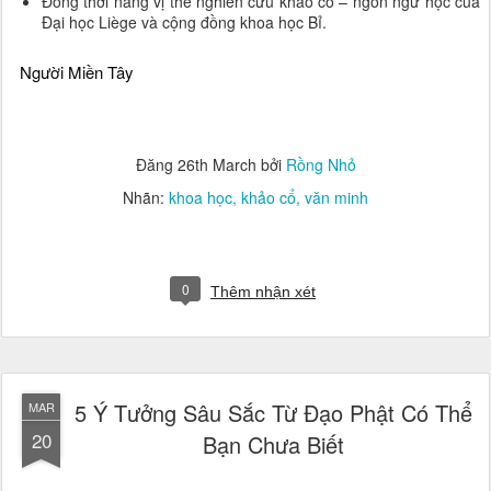
Đồng thời nâng vị thế nghiên cứu khảo cổ – ngôn ngữ học của 
Đại học Liège và cộng đồng khoa học Bỉ.
Người Miền Tây
Đăng
26th March
bởi
Rồng Nhỏ
Nhãn:
khoa học
khảo cổ
văn minh
0
Thêm nhận xét
5 Ý Tưởng Sâu Sắc Từ Đạo Phật Có Thể
MAR
20
Bạn Chưa Biết